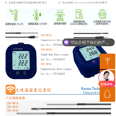
可以介绍下你们的产品么
ꁸ
ꂅ
回到顶部
ꁗ
18717956695
QQ客服