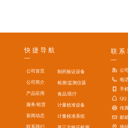
快 捷 导 航
联 系
—
—
公
公司首页
制药验证设备
电
公司简介
检测/监测仪器
手
产品应用
食品/医疗
QQ
服务/租赁
计量校准设备
传
新闻动态
计量校准系统
邮
联系我们
地
第三方验证检测