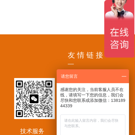
ꁸ
ꂅ
回到顶部
ꁗ
18717956695
友 情 链 接
QQ客服
—
请您留言
感谢您的关注，当前客服人员不在
线，请填写一下您的信息，我们会
尽快和您联系或添加微信：138189
44339
技术服务