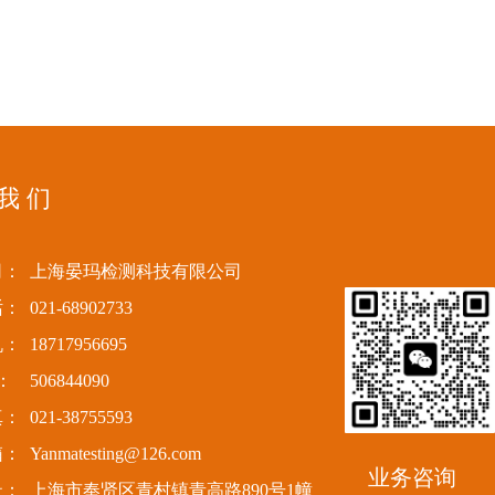
 我 们
司：
上海晏玛检测科技有限公司
话：
021-68902733
机：
18717956695
：
506844090
真：
021-38755593
箱：
Yanmatesting@126.com
业务咨询
址：
上海市奉贤区青村镇青高路890号1幢