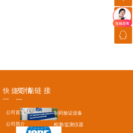
ꂅ
回到顶部
ꁗ
18717956695
QQ客服
友 情 链 接
快 捷 导 航
—
—
公司首页
制药验证设备
公司简介
检测/监测仪器