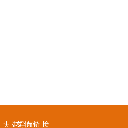
友 情 链 接
快 捷 导 航