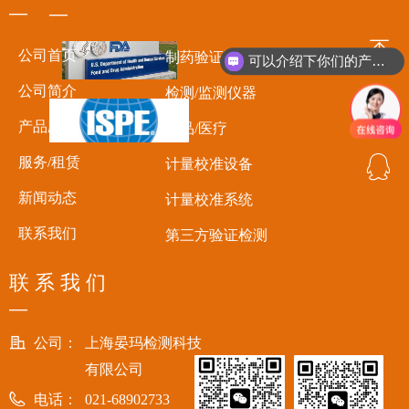
—
—
ꁸ
公司首页
制药验证设备
可以介绍下你们的产品么
公司简介
检测/监测仪器
ꂅ
回到顶部
产品应用
食品/医疗
ꁗ
服务/租赁
计量校准设备
18717956695
新闻动态
计量校准系统
QQ客服
联系我们
第三方验证检测
联 系 我 们
—
公司：
上海晏玛检测科技
有限公司
电话：
021-68902733