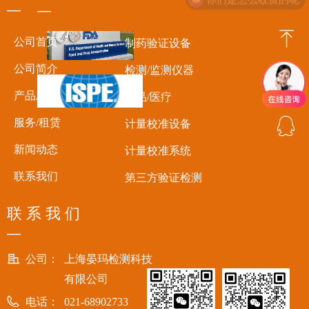
—
—
ꁸ
公司首页
制药验证设备
公司简介
检测/监测仪器
ꂅ
回到顶部
产品应用
食品/医疗
ꁗ
服务/租赁
计量校准设备
18717956695
新闻动态
计量校准系统
QQ客服
联系我们
第三方验证检测
联 系 我 们
—
公司：
上海晏玛检测科技
有限公司
电话：
021-68902733